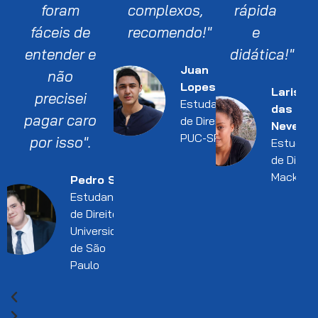
foram
complexos,
rápida
fáceis de
recomendo!"
e
entender e
didática!"
Juan
não
Lopes
Larissa
precisei
Estudante
das
pagar caro
de Direito l
Neves
PUC-SP
por isso".
Estudan
de Direito
Mackenz
Pedro Silva
Estudante
de Direito l
Universidade
de São
Paulo