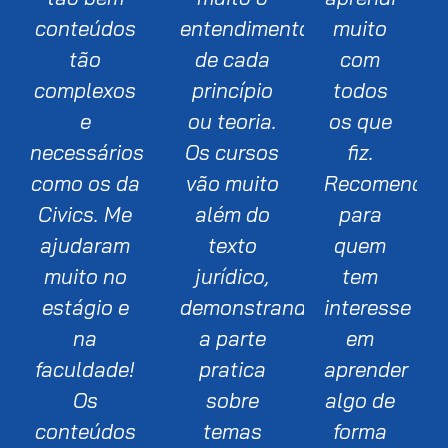
conteúdos
entendimento
muito
tão
de cada
com
complexos
princípio
todos
e
ou teoria.
os que
necessários
Os cursos
fiz.
como os da
vão muito
Recomendo
Civics. Me
além do
para
ajudaram
texto
quem
muito no
jurídico,
tem
estágio e
demonstrando
interesse
na
a parte
em
faculdade!
pratica
aprender
Os
sobre
algo de
conteúdos
temas
forma