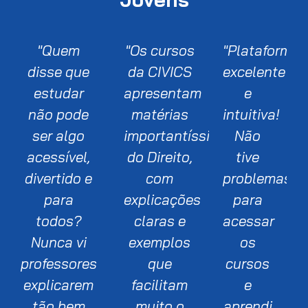
"Quem
"Os cursos
"Plataforma
disse que
da CIVICS
excelente
estudar
apresentam
e
não pode
matérias
intuitiva!
ser algo
importantíssimas
Não
acessível,
do Direito,
tive
divertido e
com
problemas
para
explicações
para
todos?
claras e
acessar
Nunca vi
exemplos
os
professores
que
cursos
explicarem
facilitam
e
tão bem
muito o
aprendi