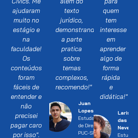
Civics. Me
além do
para
ajudaram
texto
quem
muito no
jurídico,
tem
estágio e
demonstrando
interesse
na
a parte
em
faculdade!
pratica
aprender
Os
sobre
algo de
conteúdos
temas
forma
foram
complexos,
rápida
fáceis de
recomendo!"
e
entender e
didática!"
Juan
não
Lopes
Larissa
precisei
Estudante
das
pagar caro
de Direito l
Neves
PUC-SP
por isso".
Estudan