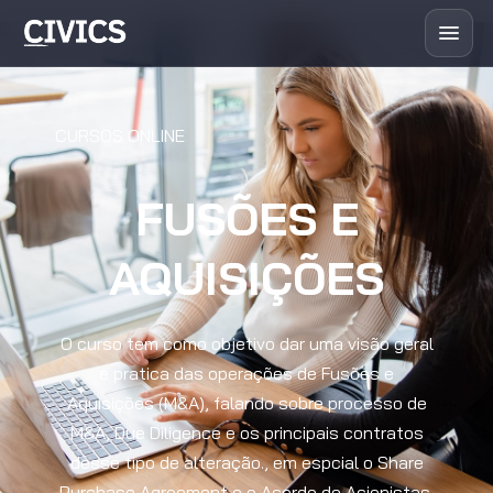
CURSOS ONLINE
FUSÕES E
AQUISIÇÕES
O curso tem como objetivo dar uma visão geral
e pratica das operações de Fusões e
Aquisições (M&A), falando sobre processo de
M&A, Due Diligence e os principais contratos
desse tipo de alteração., em espcial o Share
Purchase Agreement e o Acordo de Acionistas.