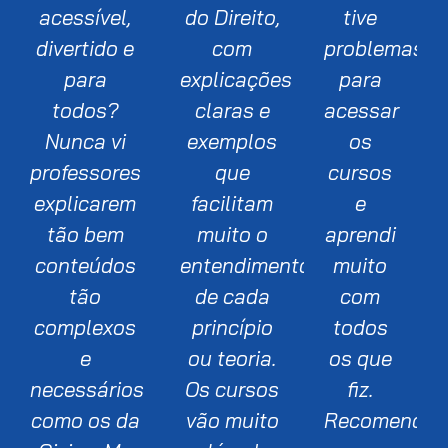
acessível,
do Direito,
tive
divertido e
com
problemas
para
explicações
para
todos?
claras e
acessar
Nunca vi
exemplos
os
professores
que
cursos
explicarem
facilitam
e
tão bem
muito o
aprendi
conteúdos
entendimento
muito
tão
de cada
com
complexos
princípio
todos
e
ou teoria.
os que
necessários
Os cursos
fiz.
como os da
vão muito
Recomendo