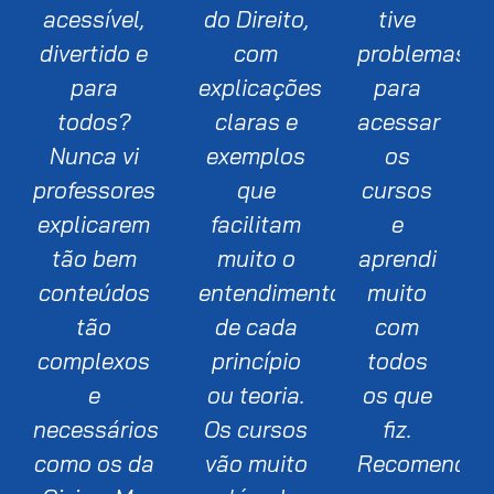
acessível,
do Direito,
tive
divertido e
com
problemas
para
explicações
para
todos?
claras e
acessar
Nunca vi
exemplos
os
professores
que
cursos
explicarem
facilitam
e
tão bem
muito o
aprendi
conteúdos
entendimento
muito
tão
de cada
com
complexos
princípio
todos
e
ou teoria.
os que
necessários
Os cursos
fiz.
como os da
vão muito
Recomendo