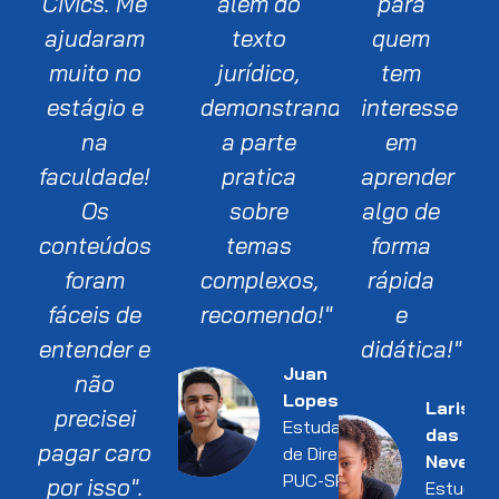
Civics. Me
além do
para
ajudaram
texto
quem
muito no
jurídico,
tem
estágio e
demonstrando
interesse
na
a parte
em
faculdade!
pratica
aprender
Os
sobre
algo de
conteúdos
temas
forma
foram
complexos,
rápida
fáceis de
recomendo!"
e
entender e
didática!"
Juan
não
Lopes
Larissa
precisei
Estudante
das
pagar caro
de Direito l
Neves
PUC-SP
por isso".
Estudan