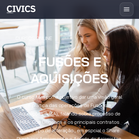
CURSOS ONLINE
FUSÕES E
AQUISIÇÕES
O curso tem como objetivo dar uma visão geral
e pratica das operações de Fusões e
Aquisições (M&A), falando sobre processo de
M&A, Due Diligence e os principais contratos
desse tipo de alteração., em espcial o Share
Purchase Agreement e o Acordo de Acionistas.