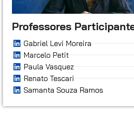
Professores Participante
Gabriel Levi Moreira
Marcelo Petit
Paula Vasquez
Renato Tescari
Samanta Souza Ramos