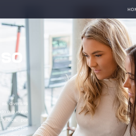
HO
sso
 as diversas
ndo o que é e
Pública, por
is aspectos