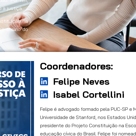
dão. Por fim,
à justiça.
stituição na
ao ensino do
Coordenadores:
Felipe Neves
Isabel Cortellini
Felipe é advogado formado pela PUC-SP e Me
Universidade de Stanford, nos Estados Unid
presidente do Projeto Constituição na Esco
educação cívica do Brasil. Felipe foi nomea