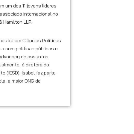
m um dos 11 jovens lideres
 associado internacional no
& Hamilton LLP.
estra em Ciências Políticas
ua com políticas públicas e
 advocacy de assuntos
ualmente, é diretora do
o (IESD). Isabel faz parte
ola, a maior ONG de