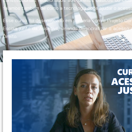
constitucionais relacionados aos direitos básicos do cida
falamos também de como a tecnologia pode ajudar o acesso 
Esse curso foi desenvolvido em parceria com o Projeto Con
Escola junto da Assecivil, visando democratizar o acesso 
Direito.