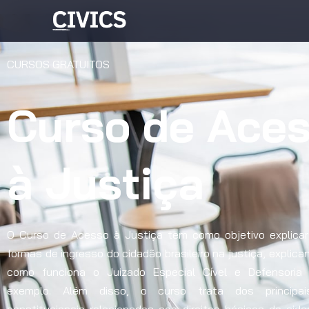
CURSOS GRATUITOS
Curso de Ace
à Justiça
O Curso de Acesso à Justiça tem como objetivo explicar
formas de ingresso do cidadão brasileiro na justiça, explica
como funciona o Juizado Especial Cível e Defensoria 
exemplo. Além disso, o curso trata dos principa