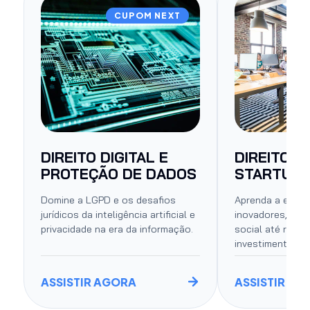
CUPOM NEXT
DIREITO DIGITAL E
DIREITO P
PROTEÇÃO DE DADOS
STARTUP
Domine a LGPD e os desafios
Aprenda a estru
jurídicos da inteligência artificial e
inovadores, des
privacidade na era da informação.
social até roda
investimento.
ASSISTIR AGORA
ASSISTIR AG